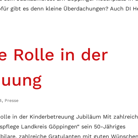
ofür gibt es denn kleine Überdachungen? Auch DI H
 Rolle in der
euung
4
,
Presse
lle in der Kinderbetreuung Jubiläum Mit zahlreic
espflege Landkreis Göppingen“ sein 50-Jähriges
bilare, zahlreiche Gratulanten mit guten Wünschen