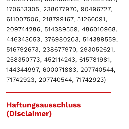
170653305, 238677970, 90496727,
611007506, 218799167, 51266091,
209744286, 514389559, 486010968,
446343053, 376980203, 514389559,
516792673, 238677970, 293052621,
258350773, 452114243, 615781981,
144344997, 600071883, 207740544,
71742923, 207740544, 71742923)
Haftungsausschluss
(Disclaimer)