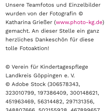
Unsere Teamfotos und Einzelbilder
wurden von der Fotografin ©
Katharina Grießer (
www.photo-kg.de
)
gemacht. An dieser Stelle ein ganz
herzliches Dankeschön für diese
tolle Fotoaktion!
© Verein für Kindertagespflege
Landkreis Göppingen e. V.
© Adobe Stock (306578343,
323010799, 197386409, 300148621,
451963469, 56314482, 297131356,
348807666, 502155928, 467899657,