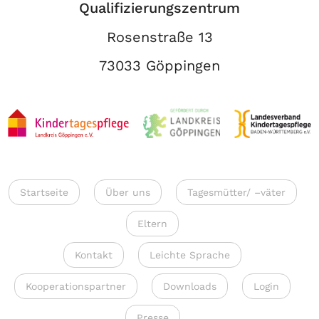
Qualifizierungszentrum
Rosenstraße 13
73033 Göppingen
Startseite
Über uns
Tagesmütter/ –väter
Eltern
Kontakt
Leichte Sprache
Kooperationspartner
Downloads
Login
Presse