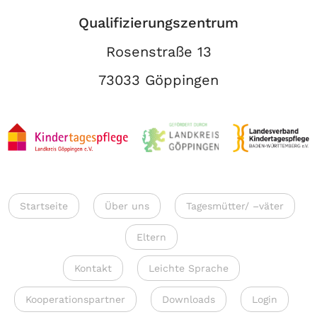
Qualifizierungszentrum
Rosenstraße 13
73033 Göppingen
Startseite
Über uns
Tagesmütter/ –väter
Eltern
Kontakt
Leichte Sprache
Kooperationspartner
Downloads
Login